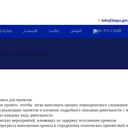
info@impa.gov
إنجازاتنـا
للإستثمـار
إعلامنـا
للتواصل
РУССКИЙ
Я & ВЫПОЛНЕНИЯ
анса для проектов.
е проекта ,чтотбы легко выполнить процесс периодического следования 
 реализации проектов и изучение подробного описания деятельности с 
по каждому виду деятельности.
ческих мероприятий, влияющих на задержку исполнения проектов .
 прогресса выполнения проекта и определения технических препятствий и